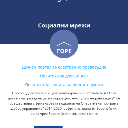
Социални мрежи
ГОРЕ
Единен портал за електронно правосъдие
Политика за достъпност
Политика за защита на личните данни
Проект „Доразвитие и централизиране на порталите в СП за
достъп на граждани до информация, е-услуги и е-правосъдие“, се
осъществява с финансовата подкрепа на Оперативна програма
„Добро управление“ 2014-2020, съфинансирана от Европейския
съюз чрез Европейския социален фонд